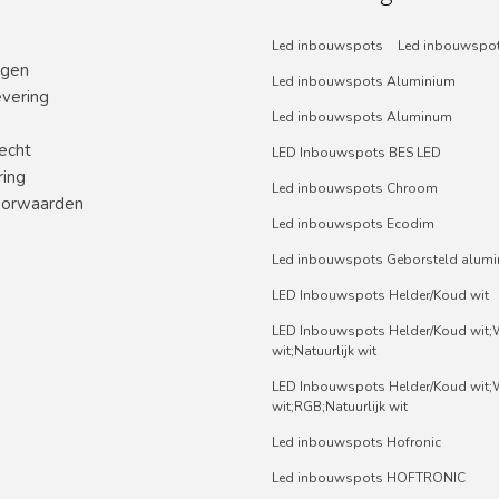
Led inbouwspots
Led inbouwspot
ngen
Led inbouwspots Aluminium
evering
Led inbouwspots Aluminum
echt
LED Inbouwspots BES LED
ring
Led inbouwspots Chroom
orwaarden
Led inbouwspots Ecodim
Led inbouwspots Geborsteld alum
LED Inbouwspots Helder/Koud wit
LED Inbouwspots Helder/Koud wit
wit;Natuurlijk wit
LED Inbouwspots Helder/Koud wit
wit;RGB;Natuurlijk wit
Led inbouwspots Hofronic
Led inbouwspots HOFTRONIC