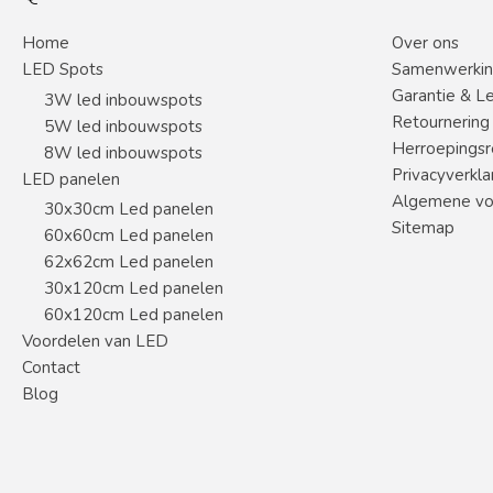
Home
Over ons
LED Spots
Samenwerki
Garantie & L
3W led inbouwspots
Retournering
5W led inbouwspots
Herroepingsr
8W led inbouwspots
Privacyverkla
LED panelen
Algemene vo
30x30cm Led panelen
Sitemap
60x60cm Led panelen
62x62cm Led panelen
30x120cm Led panelen
60x120cm Led panelen
Voordelen van LED
Contact
Blog