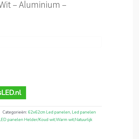
 Wit – Aluminium –
sLED.nl
Categorieën:
62x62cm Led panelen
,
Led panelen
LED panelen Helder/Koud wit;Warm wit;Natuurlijk