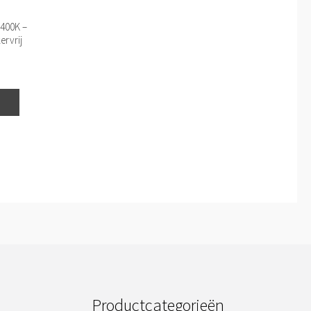
6400K –
ervrij
Productcategorieën