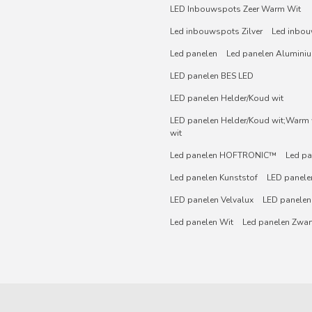
LED Inbouwspots Zeer Warm Wit
Led inbouwspots Zilver
Led inbou
Led panelen
Led panelen Alumini
LED panelen BES LED
LED panelen Helder/Koud wit
LED panelen Helder/Koud wit;Warm w
wit
Led panelen HOFTRONIC™
Led pa
Led panelen Kunststof
LED panelen
LED panelen Velvalux
LED panelen
Led panelen Wit
Led panelen Zwar