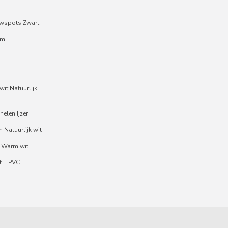
wspots Zwart
um
it;Natuurlijk
nelen Ijzer
 Natuurlijk wit
 Warm wit
t
PVC