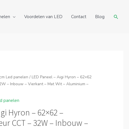
Zoeke
nelen
Voordelen van LED
Contact
Blog
cm Led panelen
/ LED Paneel – Aigi Hyron – 62×62
2W – Inbouw – Vierkant – Mat Wit – Aluminium –
d panelen
igi Hyron – 62×62 –
eur CCT – 32W – Inbouw –