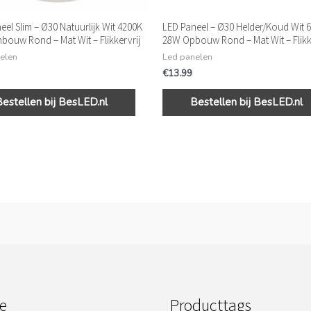
eel Slim – Ø30 Natuurlijk Wit 4200K
LED Paneel – Ø30 Helder/Koud Wit 
nbouw Rond – Mat Wit – Flikkervrij
28W Opbouw Rond – Mat Wit – Flikk
elen
Led panelen
€
13.99
Bestellen bij BesLED.nl
Bestellen bij BesLED.nl
e
Producttags