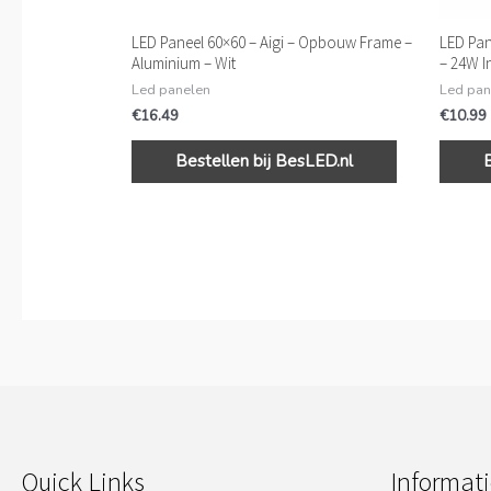
LED Paneel 60×60 – Aigi – Opbouw Frame –
LED Pan
Aluminium – Wit
– 24W I
Led panelen
Led pan
€
16.49
€
10.99
Bestellen bij BesLED.nl
Quick Links
Informati