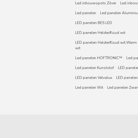
Led inbouwspots Zilver
Led inbou
Led panelen
Led panelen Alumini
LED panelen BES LED
LED panelen Helder/Koud wit
LED panelen Helder/Koud wit;Warm w
wit
Led panelen HOFTRONIC™
Led pa
Led panelen Kunststof
LED panelen
LED panelen Velvalux
LED panelen
Led panelen Wit
Led panelen Zwar