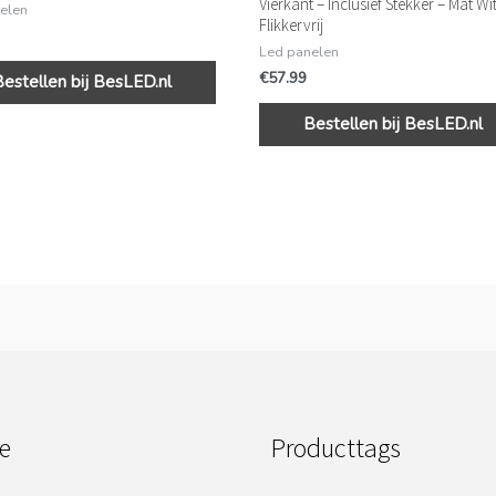
Vierkant – Inclusief Stekker – Mat Wit
elen
Flikkervrij
Led panelen
€
57.99
Bestellen bij BesLED.nl
Bestellen bij BesLED.nl
e
Producttags