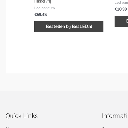
Flikkervrij
Led pan
Led panelen
€
10.99
€
59.48
Bestellen bij BesLED.nl
Quick Links
Informati