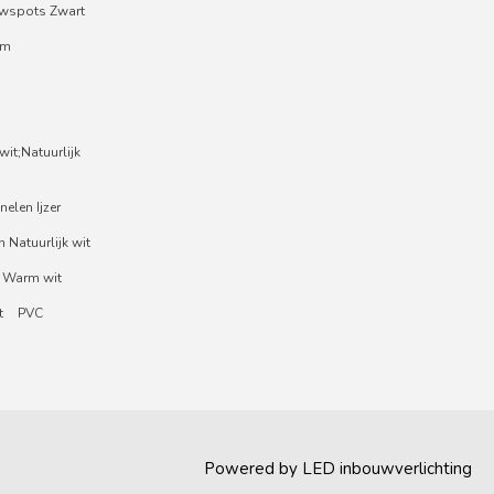
wspots Zwart
um
it;Natuurlijk
nelen Ijzer
 Natuurlijk wit
 Warm wit
t
PVC
Powered by
LED inbouwverlichting