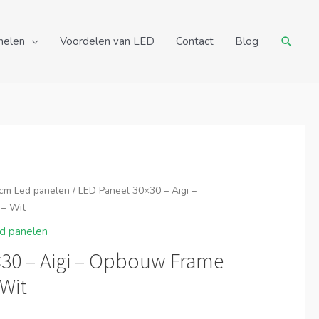
Zoeke
nelen
Voordelen van LED
Contact
Blog
cm Led panelen
/ LED Paneel 30×30 – Aigi –
 – Wit
d panelen
×30 – Aigi – Opbouw Frame
Wit