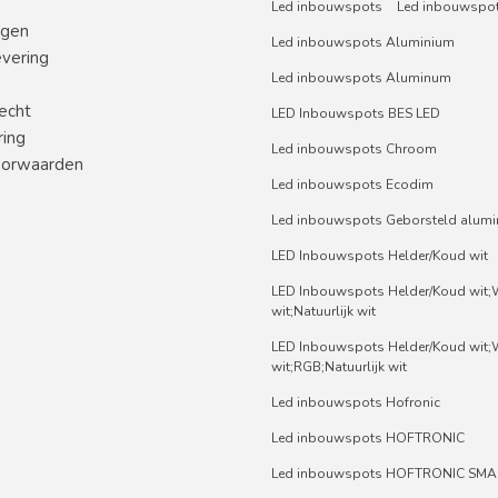
Led inbouwspots
Led inbouwspot
ngen
Led inbouwspots Aluminium
evering
Led inbouwspots Aluminum
echt
LED Inbouwspots BES LED
ring
Led inbouwspots Chroom
orwaarden
Led inbouwspots Ecodim
Led inbouwspots Geborsteld alum
LED Inbouwspots Helder/Koud wit
LED Inbouwspots Helder/Koud wit
wit;Natuurlijk wit
LED Inbouwspots Helder/Koud wit
wit;RGB;Natuurlijk wit
Led inbouwspots Hofronic
Led inbouwspots HOFTRONIC
Led inbouwspots HOFTRONIC SMA