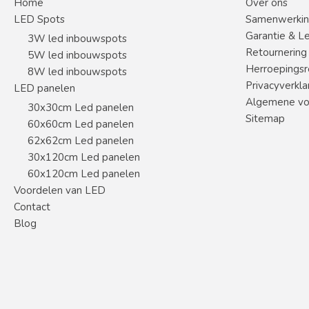
Home
Over ons
LED Spots
Samenwerki
Garantie & L
3W led inbouwspots
Retournering
5W led inbouwspots
Herroepingsr
8W led inbouwspots
Privacyverkla
LED panelen
Algemene vo
30x30cm Led panelen
Sitemap
60x60cm Led panelen
62x62cm Led panelen
30x120cm Led panelen
60x120cm Led panelen
Voordelen van LED
Contact
Blog