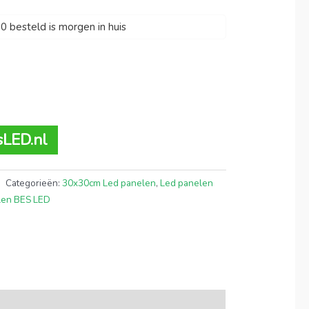
 besteld is morgen in huis
sLED.nl
Categorieën:
30x30cm Led panelen
,
Led panelen
len BES LED