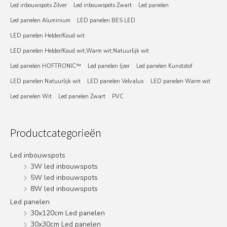
Led inbouwspots Zilver
Led inbouwspots Zwart
Led panelen
Led panelen Aluminium
LED panelen BES LED
LED panelen Helder/Koud wit
LED panelen Helder/Koud wit;Warm wit;Natuurlijk wit
Led panelen HOFTRONIC™
Led panelen Ijzer
Led panelen Kunststof
LED panelen Natuurlijk wit
LED panelen Velvalux
LED panelen Warm wit
Led panelen Wit
Led panelen Zwart
PVC
Productcategorieën
Led inbouwspots
3W led inbouwspots
5W led inbouwspots
8W led inbouwspots
Led panelen
30x120cm Led panelen
30x30cm Led panelen