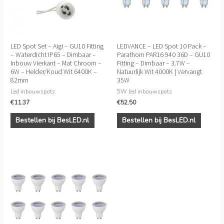
LED Spot Set – Aigi – GU10 Fitting
LEDVANCE – LED Spot 10 Pack –
– Waterdicht IP65 – Dimbaar –
Parathom PAR16 940 36D – GU10
Inbouw Vierkant – Mat Chroom –
Fitting – Dimbaar – 3.7W –
6W – Helder/Koud Wit 6400K –
Natuurlijk Wit 4000K | Vervangt
82mm
35W
Led inbouwspots
5W led inbouwspots
€
11.37
€
52.50
Bestellen bij BesLED.nl
Bestellen bij BesLED.nl