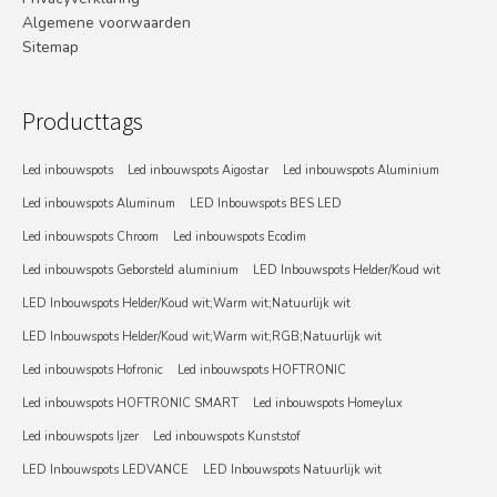
Algemene voorwaarden
Sitemap
Producttags
Led inbouwspots
Led inbouwspots Aigostar
Led inbouwspots Aluminium
Led inbouwspots Aluminum
LED Inbouwspots BES LED
Led inbouwspots Chroom
Led inbouwspots Ecodim
Led inbouwspots Geborsteld aluminium
LED Inbouwspots Helder/Koud wit
LED Inbouwspots Helder/Koud wit;Warm wit;Natuurlijk wit
LED Inbouwspots Helder/Koud wit;Warm wit;RGB;Natuurlijk wit
Led inbouwspots Hofronic
Led inbouwspots HOFTRONIC
Led inbouwspots HOFTRONIC SMART
Led inbouwspots Homeylux
Led inbouwspots Ijzer
Led inbouwspots Kunststof
LED Inbouwspots LEDVANCE
LED Inbouwspots Natuurlijk wit