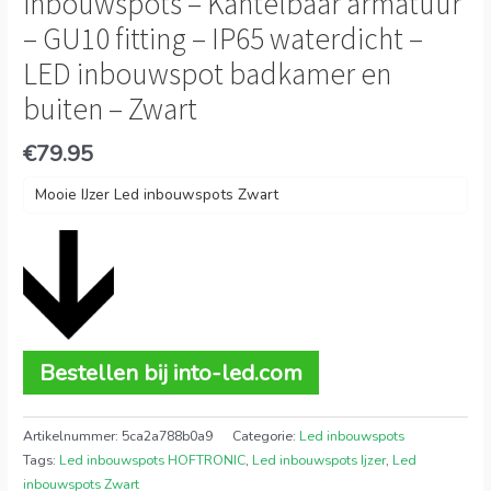
inbouwspots – Kantelbaar armatuur
– GU10 fitting – IP65 waterdicht –
LED inbouwspot badkamer en
buiten – Zwart
€
79.95
Mooie IJzer Led inbouwspots Zwart
Bestellen bij into-led.com
Artikelnummer:
5ca2a788b0a9
Categorie:
Led inbouwspots
Tags:
Led inbouwspots HOFTRONIC
,
Led inbouwspots Ijzer
,
Led
inbouwspots Zwart