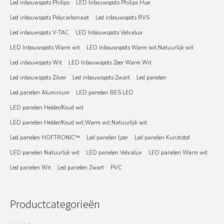
Led inbouwspots Philips
LED Inbouwspots Philips Hue
Led inbouwspots Polycarbonaat
Led inbouwspots RVS
Led inbouwspots V-TAC
LED Inbouwspots Velvalux
LED Inbouwspots Warm wit
LED Inbouwspots Warm wit;Natuurlijk wit
Led inbouwspots Wit
LED Inbouwspots Zeer Warm Wit
Led inbouwspots Zilver
Led inbouwspots Zwart
Led panelen
Led panelen Aluminium
LED panelen BES LED
LED panelen Helder/Koud wit
LED panelen Helder/Koud wit;Warm wit;Natuurlijk wit
Led panelen HOFTRONIC™
Led panelen Ijzer
Led panelen Kunststof
LED panelen Natuurlijk wit
LED panelen Velvalux
LED panelen Warm wit
Led panelen Wit
Led panelen Zwart
PVC
Productcategorieën