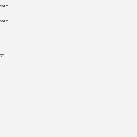
;Warm
;Warm
RT