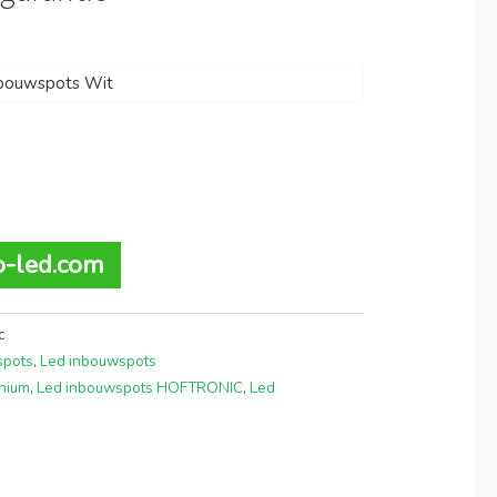
nbouwspots Wit
to-led.com
c
spots
,
Led inbouwspots
nium
,
Led inbouwspots HOFTRONIC
,
Led