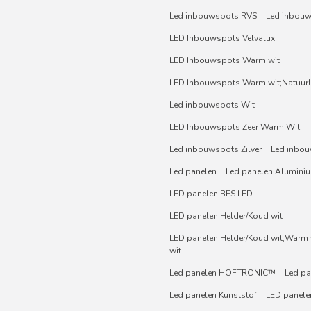
Led inbouwspots RVS
Led inbou
LED Inbouwspots Velvalux
LED Inbouwspots Warm wit
LED Inbouwspots Warm wit;Natuurli
Led inbouwspots Wit
LED Inbouwspots Zeer Warm Wit
Led inbouwspots Zilver
Led inbou
Led panelen
Led panelen Alumini
LED panelen BES LED
LED panelen Helder/Koud wit
LED panelen Helder/Koud wit;Warm w
wit
Led panelen HOFTRONIC™
Led pa
Led panelen Kunststof
LED panelen