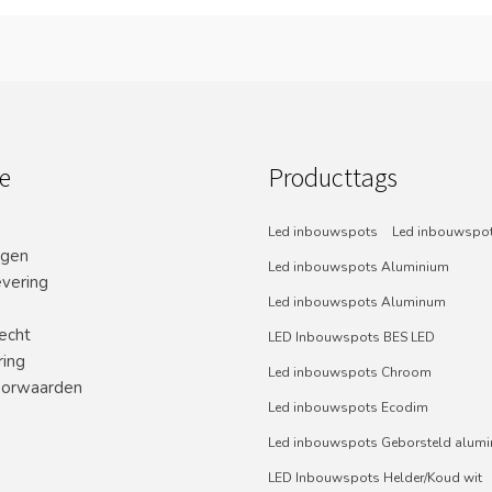
e
Producttags
Led inbouwspots
Led inbouwspot
ngen
Led inbouwspots Aluminium
evering
Led inbouwspots Aluminum
echt
LED Inbouwspots BES LED
ring
Led inbouwspots Chroom
orwaarden
Led inbouwspots Ecodim
Led inbouwspots Geborsteld alum
LED Inbouwspots Helder/Koud wit