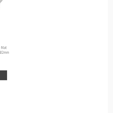
– Mat
– 82mm