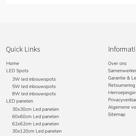
Quick Links
Informati
Home
Over ons
LED Spots
Samenwerki
Garantie & L
3W led inbouwspots
Retournering
5W led inbouwspots
Herroepingsr
8W led inbouwspots
Privacyverkla
LED panelen
Algemene vo
30x30cm Led panelen
Sitemap
60x60cm Led panelen
62x62cm Led panelen
30x120cm Led panelen