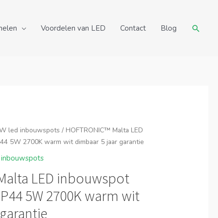
Zoeke
nelen
Voordelen van LED
Contact
Blog
W led inbouwspots
/ HOFTRONIC™ Malta LED
44 5W 2700K warm wit dimbaar 5 jaar garantie
 inbouwspots
alta LED inbouwspot
IP44 5W 2700K warm wit
 garantie