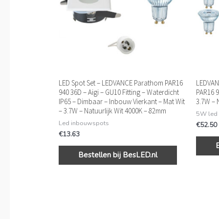
LED Spot Set – LEDVANCE Parathom PAR16
LEDVANC
940 36D – Aigi – GU10 Fitting – Waterdicht
PAR16 9
IP65 – Dimbaar – Inbouw Vierkant – Mat Wit
3.7W – 
– 3.7W – Natuurlijk Wit 4000K – 82mm
5W led
Led inbouwspots
€
52.50
€
13.63
Bestellen bij BesLED.nl