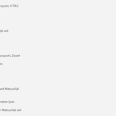
wspots V-TAC
jk wit
wspots Zwart
um
it;Natuurlijk
nelen Ijzer
 Natuurlijk wit