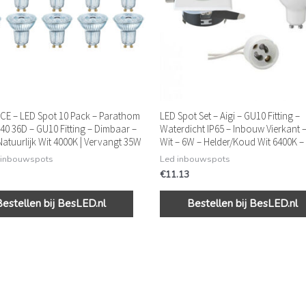
E – LED Spot 10 Pack – Parathom
LED Spot Set – Aigi – GU10 Fitting –
40 36D – GU10 Fitting – Dimbaar –
Waterdicht IP65 – Inbouw Vierkant 
Natuurlijk Wit 4000K | Vervangt 35W
Wit – 6W – Helder/Koud Wit 6400K 
 inbouwspots
Led inbouwspots
€
11.13
Bestellen bij BesLED.nl
Bestellen bij BesLED.nl