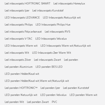
Led inbouwspots HOFTRONIC SMART
Led inbouwspots Homeylux
Led inbouwspots Ijzer
Led inbouwspots Kunststof
LED Inbouwspots LEDVANCE
LED Inbouwspots Natuurlijk wit
Led inbouwspots Philips
LED Inbouwspots Philips Hue
Led inbouwspots Polycarbonaat
Led inbouwspots RVS
Led inbouwspots V-TAC
LED Inbouwspots Velvalux
LED Inbouwspots Warm wit
LED Inbouwspots Warm wit;Natuurlijk wit
Led inbouwspots Wit
LED Inbouwspots Zeer Warm Wit
Led inbouwspots Zilver
Led inbouwspots Zwart
Led panelen
Led panelen Aluminium
LED panelen BES LED
LED panelen Helder/Koud wit
LED panelen Helder/Koud wit;Warm wit;Natuurlijk wit
Led panelen HOFTRONIC™
Led panelen Ijzer
Led panelen Kunststof
LED panelen Natuurlijk wit
LED panelen Velvalux
LED panelen Warm wit
Led panelen Wit
Led panelen Zwart
PVC