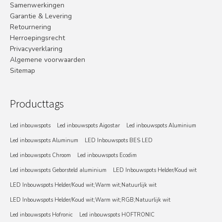
Samenwerkingen
Garantie & Levering
Retournering
Herroepingsrecht
Privacyverklaring
Algemene voorwaarden
Sitemap
Producttags
Led inbouwspots
Led inbouwspots Aigostar
Led inbouwspots Aluminium
Led inbouwspots Aluminum
LED Inbouwspots BES LED
Led inbouwspots Chroom
Led inbouwspots Ecodim
Led inbouwspots Geborsteld aluminium
LED Inbouwspots Helder/Koud wit
LED Inbouwspots Helder/Koud wit;Warm wit;Natuurlijk wit
LED Inbouwspots Helder/Koud wit;Warm wit;RGB;Natuurlijk wit
Led inbouwspots Hofronic
Led inbouwspots HOFTRONIC