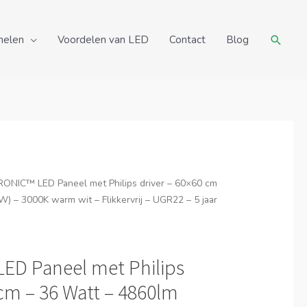
Zoeke
nelen
Voordelen van LED
Contact
Blog
ONIC™ LED Paneel met Philips driver – 60×60 cm
) – 3000K warm wit – Flikkervrij – UGR22 – 5 jaar
D Paneel met Philips
 cm – 36 Watt – 4860lm