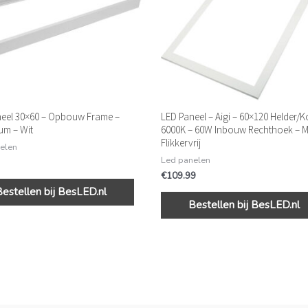
eel 30×60 – Opbouw Frame –
LED Paneel – Aigi – 60×120 Helder/
um – Wit
6000K – 60W Inbouw Rechthoek – Ma
Flikkervrij
elen
Led panelen
€
109.99
Bestellen bij BesLED.nl
Bestellen bij BesLED.nl