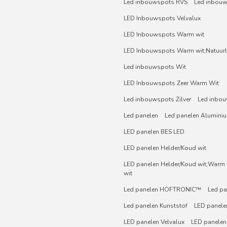
Led inbouwspots RVS
Led inbou
LED Inbouwspots Velvalux
LED Inbouwspots Warm wit
LED Inbouwspots Warm wit;Natuurli
Led inbouwspots Wit
LED Inbouwspots Zeer Warm Wit
Led inbouwspots Zilver
Led inbou
Led panelen
Led panelen Alumini
LED panelen BES LED
LED panelen Helder/Koud wit
LED panelen Helder/Koud wit;Warm w
wit
Led panelen HOFTRONIC™
Led pa
Led panelen Kunststof
LED panelen
LED panelen Velvalux
LED panelen