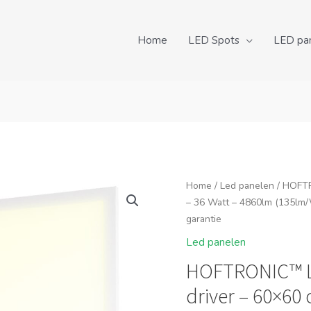
Home
LED Spots
LED pa
Home
/
Led panelen
/ HOFTR
– 36 Watt – 4860lm (135lm/W
garantie
Led panelen
HOFTRONIC™ LE
driver – 60×60