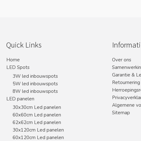
Quick Links
Informati
Home
Over ons
LED Spots
Samenwerki
Garantie & L
3W led inbouwspots
Retournering
5W led inbouwspots
Herroepingsr
8W led inbouwspots
Privacyverkla
LED panelen
Algemene vo
30x30cm Led panelen
Sitemap
60x60cm Led panelen
62x62cm Led panelen
30x120cm Led panelen
60x120cm Led panelen