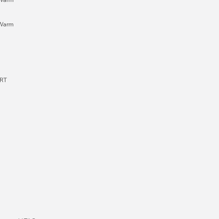
;Warm
RT