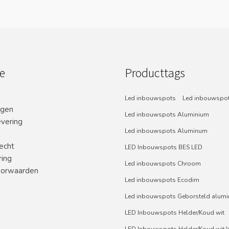
e
Producttags
Led inbouwspots
Led inbouwspot
ngen
Led inbouwspots Aluminium
evering
Led inbouwspots Aluminum
echt
LED Inbouwspots BES LED
ring
Led inbouwspots Chroom
orwaarden
Led inbouwspots Ecodim
Led inbouwspots Geborsteld alum
LED Inbouwspots Helder/Koud wit
LED Inbouwspots Helder/Koud wit