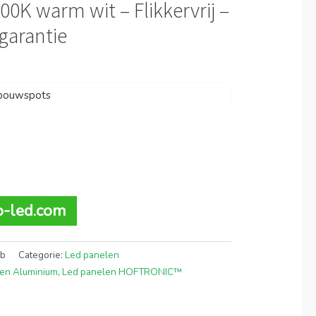
00K warm wit – Flikkervrij –
garantie
nbouwspots
to-led.com
9b
Categorie:
Led panelen
en Aluminium
,
Led panelen HOFTRONIC™