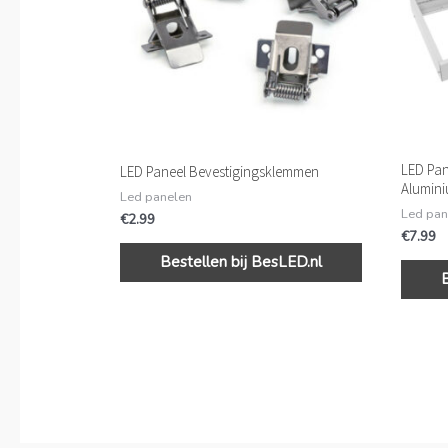
LED Pan
LED Paneel Bevestigingsklemmen
Alumini
Led panelen
Led pan
€
2.99
€
7.99
Bestellen bij BesLED.nl