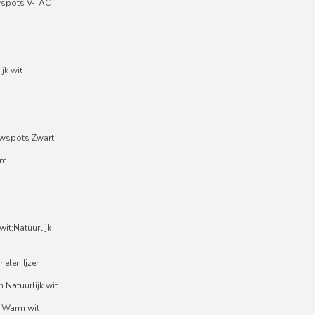
wspots V-TAC
jk wit
wspots Zwart
um
it;Natuurlijk
nelen Ijzer
 Natuurlijk wit
 Warm wit