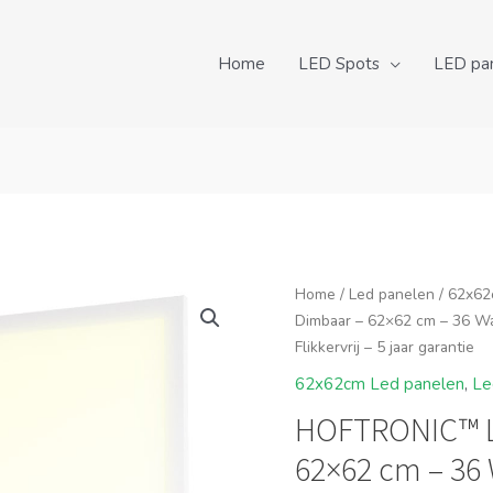
Home
LED Spots
LED pa
Home
/
Led panelen
/
62x62
Dimbaar – 62×62 cm – 36 W
Flikkervrij – 5 jaar garantie
62x62cm Led panelen
,
Le
HOFTRONIC™ L
62×62 cm – 36 