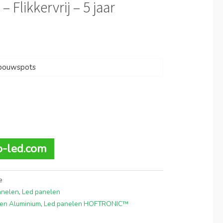
 Flikkervrij – 5 jaar
nbouwspots
to-led.com
e
anelen
,
Led panelen
en Aluminium
,
Led panelen HOFTRONIC™