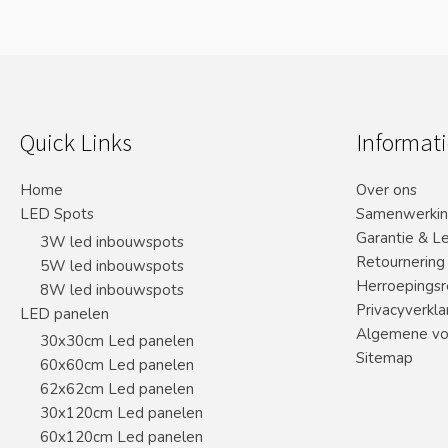
Quick Links
Informati
Home
Over ons
LED Spots
Samenwerki
Garantie & L
3W led inbouwspots
Retournering
5W led inbouwspots
Herroepingsr
8W led inbouwspots
Privacyverkla
LED panelen
Algemene vo
30x30cm Led panelen
Sitemap
60x60cm Led panelen
62x62cm Led panelen
30x120cm Led panelen
60x120cm Led panelen