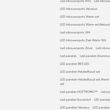
Led inbouwspots RVS
Led inbou
LED Inbouwspots Velvalux
LED Inbouwspots Warm wit
LED Inbouwspots Warm wit;Natuurli
Led inbouwspots Wit
LED Inbouwspots Zeer Warm Wit
Led inbouwspots Zilver
Led inbou
Led panelen
Led panelen Alumini
LED panelen BES LED
LED panelen Helder/Koud wit
LED panelen Helder/Koud wit;Warm w
wit
Led panelen HOFTRONIC™
Led pa
Led panelen Kunststof
LED panelen
LED panelen Velvalux
LED panelen