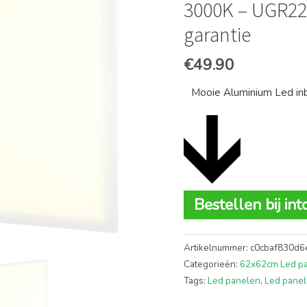
3000K – UGR22 –
garantie
€
49.90
Mooie Aluminium Led i
Bestellen bij in
Artikelnummer:
c0cbaf830d6
Categorieën:
62x62cm Led p
Tags:
Led panelen
,
Led panel