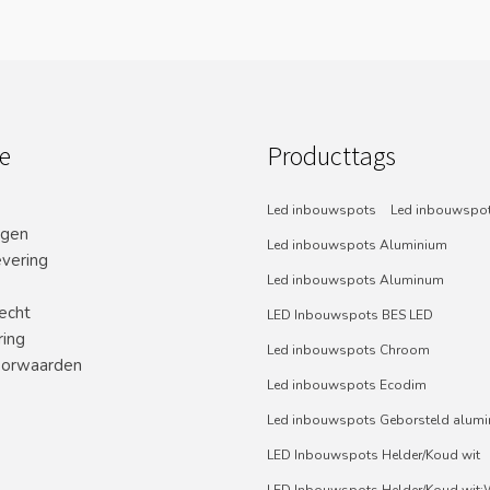
e
Producttags
Led inbouwspots
Led inbouwspot
ngen
Led inbouwspots Aluminium
evering
Led inbouwspots Aluminum
echt
LED Inbouwspots BES LED
ring
Led inbouwspots Chroom
orwaarden
Led inbouwspots Ecodim
Led inbouwspots Geborsteld alum
LED Inbouwspots Helder/Koud wit
LED Inbouwspots Helder/Koud wit