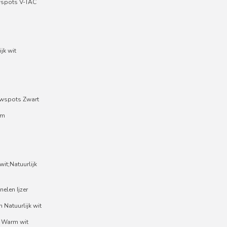
wspots V-TAC
jk wit
wspots Zwart
um
it;Natuurlijk
nelen Ijzer
 Natuurlijk wit
 Warm wit