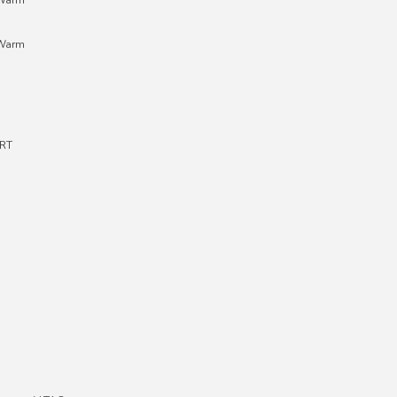
;Warm
RT