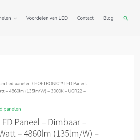
Zoeke
nelen
Voordelen van LED
Contact
Blog
cm Led panelen
/ HOFTRONIC™ LED Paneel –
att – 4860lm (135lm/W) – 3000K – UGR22 –
d panelen
ED Paneel – Dimbaar –
Watt – 4860lm (135lm/W) –