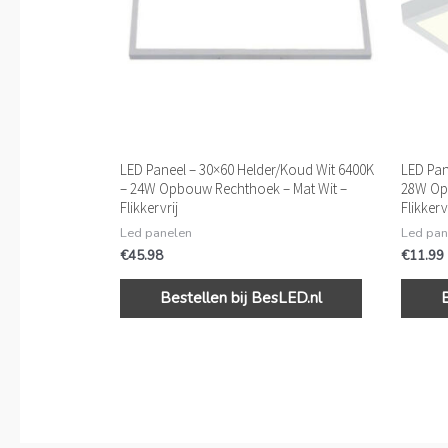
LED Paneel – 30×60 Helder/Koud Wit 6400K
LED Pan
– 24W Opbouw Rechthoek – Mat Wit –
28W Opb
Flikkervrij
Flikkerv
Led panelen
Led pan
€
45.98
€
11.99
Bestellen bij BesLED.nl