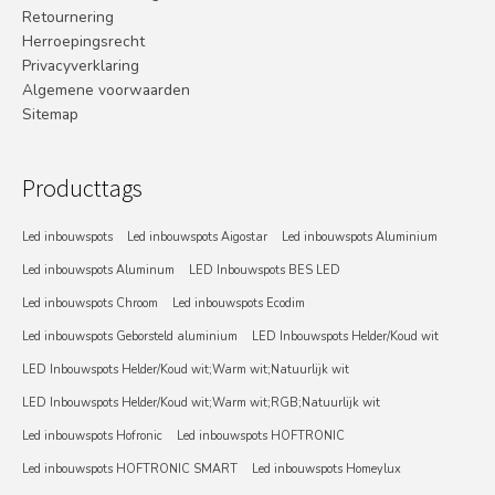
Retournering
Herroepingsrecht
Privacyverklaring
Algemene voorwaarden
Sitemap
Producttags
Led inbouwspots
Led inbouwspots Aigostar
Led inbouwspots Aluminium
Led inbouwspots Aluminum
LED Inbouwspots BES LED
Led inbouwspots Chroom
Led inbouwspots Ecodim
Led inbouwspots Geborsteld aluminium
LED Inbouwspots Helder/Koud wit
LED Inbouwspots Helder/Koud wit;Warm wit;Natuurlijk wit
LED Inbouwspots Helder/Koud wit;Warm wit;RGB;Natuurlijk wit
Led inbouwspots Hofronic
Led inbouwspots HOFTRONIC
Led inbouwspots HOFTRONIC SMART
Led inbouwspots Homeylux