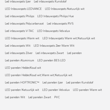
Led inbouwspots Ijzer
Led inbouwspots Kunststof
LED Inbouwspots LEDVANCE
LED Inbouwspots Natuurlijk wit
Led inbouwspots Philips
LED Inbouwspots Philips Hue
Led inbouwspots Polycarbonaat
Led inbouwspots RVS
Led inbouwspots V-TAC
LED Inbouwspots Velvalux
LED Inbouwspots Warm wit
LED Inbouwspots Warm wit;Natuurlijk wit
Led inbouwspots Wit
LED Inbouwspots Zeer Warm Wit
Led inbouwspots Zilver
Led inbouwspots Zwart
Led panelen
Led panelen Aluminium
LED panelen BES LED
LED panelen Helder/Koud wit
LED panelen Helder/Koud wit;Warm wit;Natuurlijk wit
Led panelen HOFTRONIC™
Led panelen Ijzer
Led panelen Kunststof
LED panelen Natuurlijk wit
LED panelen Velvalux
LED panelen Warm wit
Led panelen Wit
Led panelen Zwart
PVC