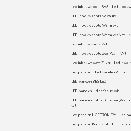
Led inbouwspots RVS
Led inbou
LED Inbouwspots Velvalux
LED Inbouwspots Warm wit
LED Inbouwspots Warm wit;Natuurli
Led inbouwspots Wit
LED Inbouwspots Zeer Warm Wit
Led inbouwspots Zilver
Led inbou
Led panelen
Led panelen Alumini
LED panelen BES LED
LED panelen Helder/Koud wit
LED panelen Helder/Koud wit;Warm w
wit
Led panelen HOFTRONIC™
Led pa
Led panelen Kunststof
LED panelen