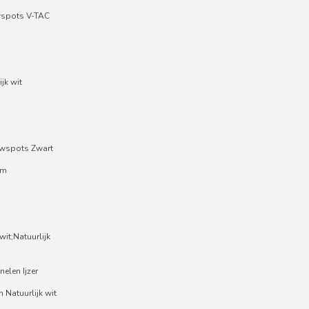
wspots V-TAC
jk wit
wspots Zwart
um
it;Natuurlijk
nelen Ijzer
 Natuurlijk wit