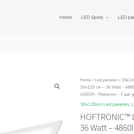
Home
LED Spots
LED pa
Home
/
Led panelen
/
30x12
30×120 cm – 36 Watt – 4860
UGR19 – Flikkervrij – 7 jaar 
30x120cm Led panelen
,
L
HOFTRONIC™ LE
36 Watt – 4860