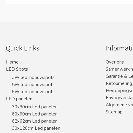
Quick Links
Informati
Home
Over ons
LED Spots
Samenwerki
Garantie & L
3W led inbouwspots
Retournering
5W led inbouwspots
Herroepingsr
8W led inbouwspots
Privacyverkla
LED panelen
Algemene vo
30x30cm Led panelen
Sitemap
60x60cm Led panelen
62x62cm Led panelen
30x120cm Led panelen