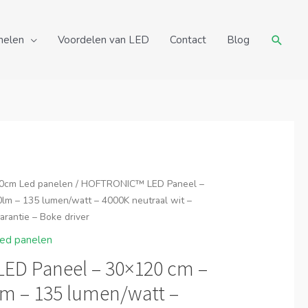
Zoeke
nelen
Voordelen van LED
Contact
Blog
0cm Led panelen
/ HOFTRONIC™ LED Paneel –
lm – 135 lumen/watt – 4000K neutraal wit –
garantie – Boke driver
ed panelen
D Paneel – 30×120 cm –
lm – 135 lumen/watt –