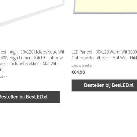
eel – Aigi – 30×120 Helder/Koud Wit
LED Paneel – 30×120 Warm Wit 300
– 40W High Lumen UGR19 – Inbouw
Opbouw Rechthoek – Mat Wit – Flikk
ek – Inclusief Stekker – Mat Wit –
Led panelen
rij
€
64.98
elen
Bestellen bij BesLED.nl
Bestellen bij BesLED.nl