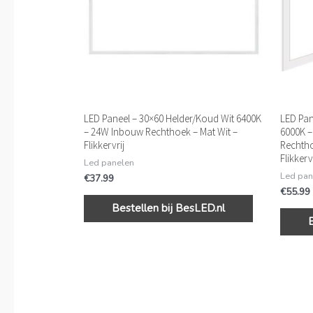
LED Paneel – 30×60 Helder/Koud Wit 6400K
LED Pan
– 24W Inbouw Rechthoek – Mat Wit –
6000K 
Flikkervrij
Rechtho
Flikkerv
Led panelen
Led pan
€
37.99
€
55.99
Bestellen bij BesLED.nl