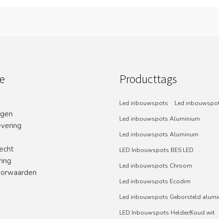
e
Producttags
Led inbouwspots
Led inbouwspot
ngen
Led inbouwspots Aluminium
evering
Led inbouwspots Aluminum
echt
LED Inbouwspots BES LED
ring
Led inbouwspots Chroom
orwaarden
Led inbouwspots Ecodim
Led inbouwspots Geborsteld alum
LED Inbouwspots Helder/Koud wit