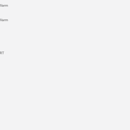
;Warm
;Warm
RT