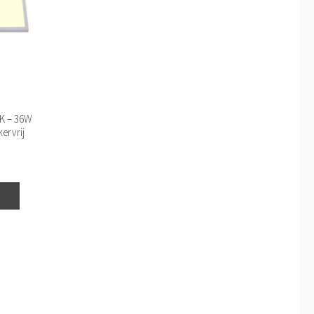
0K – 36W
ervrij