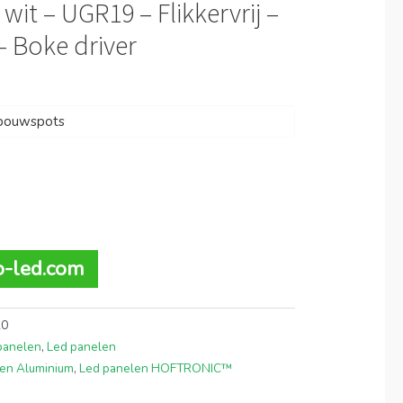
wit – UGR19 – Flikkervrij –
 – Boke driver
nbouwspots
to-led.com
20
panelen
,
Led panelen
en Aluminium
,
Led panelen HOFTRONIC™