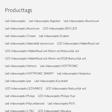
Producttags
Led inbouwspots
Led inbouwspots Aigostar
Led inbouwspots Aluminium
Led inbouwspots Aluminum
LED Inbouwspots BES LED
Led inbouwspots Chroom
Led inbouwspots Ecodim
Led inbouwspots Geborsteld aluminium
LED Inbouwspots Helder/Koud wit
LED Inbouwspots Helder/Koud wit;Warm wit;Natuurlijk wit
LED Inbouwspots Helder/Koud wit;Warm wit;RGB;Natuurlijk wit
Led inbouwspots Hofronic
Led inbouwspots HOFTRONIC
Led inbouwspots HOFTRONIC SMART
Led inbouwspots Homeylux
Led inbouwspots Ijzer
Led inbouwspots Kunststof
LED Inbouwspots LEDVANCE
LED Inbouwspots Natuurlijk wit
Led inbouwspots Philips
LED Inbouwspots Philips Hue
Led inbouwspots Polycarbonaat
Led inbouwspots RVS
Led inbouwspots V-TAC
LED Inbouwspots Velvalux