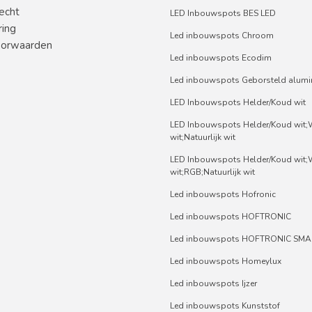
echt
LED Inbouwspots BES LED
ring
Led inbouwspots Chroom
orwaarden
Led inbouwspots Ecodim
Led inbouwspots Geborsteld alum
LED Inbouwspots Helder/Koud wit
LED Inbouwspots Helder/Koud wit
wit;Natuurlijk wit
LED Inbouwspots Helder/Koud wit
wit;RGB;Natuurlijk wit
Led inbouwspots Hofronic
Led inbouwspots HOFTRONIC
Led inbouwspots HOFTRONIC SMA
Led inbouwspots Homeylux
Led inbouwspots Ijzer
Led inbouwspots Kunststof