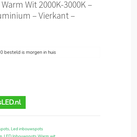
 Warm Wit 2000K-3000K –
uminium – Vierkant –
 besteld is morgen in huis
sLED.nl
spots
,
Led inbouwspots
im
,
LED Inbouwspots Warm wit