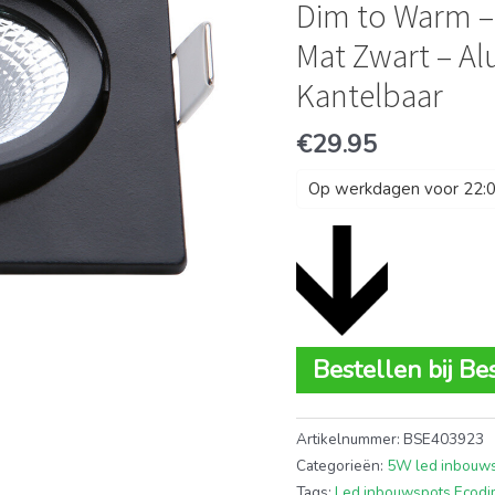
Dim to Warm –
Mat Zwart – Al
Kantelbaar
€
29.95
Op werkdagen voor 22:00
Bestellen bij Be
Artikelnummer:
BSE403923
Categorieën:
5W led inbouw
Tags:
Led inbouwspots Ecod