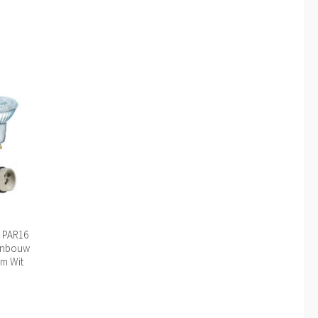
 PAR16
 Inbouw
m Wit