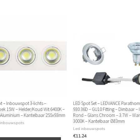
t – Inbouwspot 3-lichts –
LED Spot Set – LEDVANCE Parathom
ek 15W – Helder/Koud Wit 6400K –
930 36D – GU10 Fitting – Dimbaar –
 Aluminium – Kantelbaar 255x93mm
Rond – Glans Chroom – 3.7W – War
3000K – Kantelbaar Ø83mm
 inbouwspots
Led inbouwspots
€
11.24