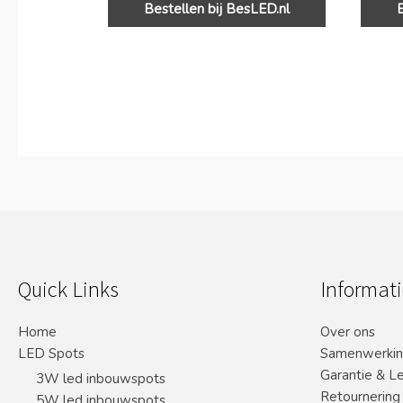
Bestellen bij BesLED.nl
Quick Links
Informati
Home
Over ons
LED Spots
Samenwerki
Garantie & L
3W led inbouwspots
Retournering
5W led inbouwspots