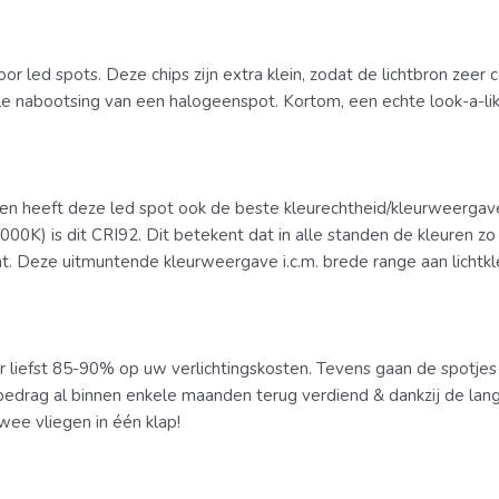
oor led spots. Deze chips zijn extra klein, zodat de lichtbron zee
le nabootsing van een halogeenspot. Kortom, een echte look-a-li
en heeft deze led spot ook de beste kleurechtheid/kleurweergave
 2000K) is dit CRI92. Dit betekent dat in alle standen de kleuren
. Deze uitmuntende kleurweergave i.c.m. brede range aan lichtkle
 liefst 85-90% op uw verlichtingskosten. Tevens gaan de spotjes
drag al binnen enkele maanden terug verdiend & dankzij de lange
wee vliegen in één klap!