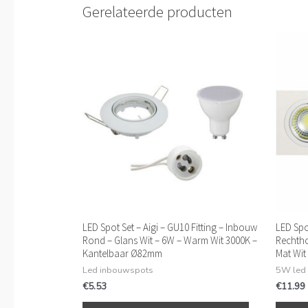
Gerelateerde producten
LED Spot Set – Aigi – GU10 Fitting – Inbouw
LED Spo
Rond – Glans Wit – 6W – Warm Wit 3000K –
Rechtho
Kantelbaar Ø82mm
Mat Wit
Led inbouwspots
5W led
€
5.53
€
11.99