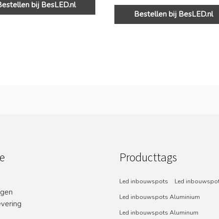
Bestellen bij BesLED.nl
Bestellen bij BesLED.nl
e
Producttags
Led inbouwspots
Led inbouwspot
ngen
Led inbouwspots Aluminium
evering
Led inbouwspots Aluminum