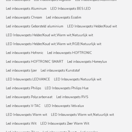
Led inbouwspots Aluminum
LED Inbouwspots BES LED
Led inbouwspots Chroom
Led inbouwspots Ecodim
Led inbouwspots Geborsteld aluminium
LED Inbouwspots Helder/Koud wit
LED Inbouwspots Helder/Koud wit;Warm wit;Natuurlijk wit
LED Inbouwspots Helder/Koud wit;Warm wit;RGB;Natuurlijk wit
Led inbouwspots Hofronic
Led inbouwspots HOFTRONIC
Led inbouwspots HOFTRONIC SMART
Led inbouwspots Homeylux
Led inbouwspots Ijzer
Led inbouwspots Kunststof
LED Inbouwspots LEDVANCE
LED Inbouwspots Natuurlijk wit
Led inbouwspots Philips
LED Inbouwspots Philips Hue
Led inbouwspots Polycarbonaat
Led inbouwspots RVS
Led inbouwspots V-TAC
LED Inbouwspots Velvalux
LED Inbouwspots Warm wit
LED Inbouwspots Warm wit;Natuurlijk wit
Led inbouwspots Wit
LED Inbouwspots Zeer Warm Wit