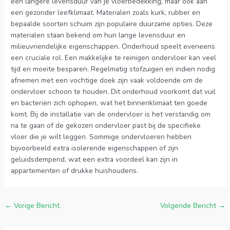
een langere levensduur van je vloerbedekking, maar ook aan
een gezonder leefklimaat. Materialen zoals kurk, rubber en
bepaalde soorten schuim zijn populaire duurzame opties. Deze
materialen staan bekend om hun lange levensduur en
milieuvriendelijke eigenschappen. Onderhoud speelt eveneens
een cruciale rol. Een makkelijke te reinigen ondervloer kan veel
tijd en moeite besparen. Regelmatig stofzuigen en indien nodig
afnemen met een vochtige doek zijn vaak voldoende om de
ondervloer schoon te houden. Dit onderhoud voorkomt dat vuil
en bacteriën zich ophopen, wat het binnenklimaat ten goede
komt. Bij de installatie van de ondervloer is het verstandig om
na te gaan of de gekozen ondervloer past bij de specifieke
vloer die je wilt leggen. Sommige ondervloeren hebben
bijvoorbeeld extra isolerende eigenschappen of zijn
geluidsdempend, wat een extra voordeel kan zijn in
appartementen of drukke huishoudens.
←
Vorige Bericht
Volgende Bericht
→