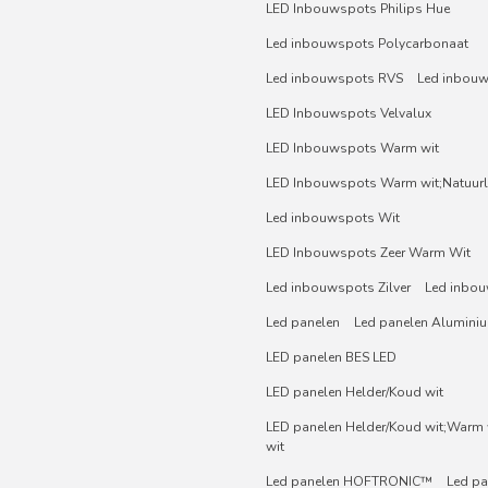
LED Inbouwspots Philips Hue
Led inbouwspots Polycarbonaat
Led inbouwspots RVS
Led inbou
LED Inbouwspots Velvalux
LED Inbouwspots Warm wit
LED Inbouwspots Warm wit;Natuurli
Led inbouwspots Wit
LED Inbouwspots Zeer Warm Wit
Led inbouwspots Zilver
Led inbou
Led panelen
Led panelen Alumini
LED panelen BES LED
LED panelen Helder/Koud wit
LED panelen Helder/Koud wit;Warm w
wit
Led panelen HOFTRONIC™
Led pa