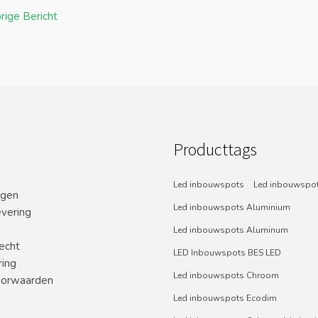
rige Bericht
Producttags
Led inbouwspots
Led inbouwspot
ngen
Led inbouwspots Aluminium
evering
Led inbouwspots Aluminum
echt
LED Inbouwspots BES LED
ring
Led inbouwspots Chroom
orwaarden
Led inbouwspots Ecodim