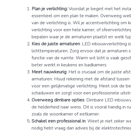
Plan je verlichting:
Voordat je begint met het insta
essentieel om een plan te maken. Overweeg welke
van de verlichting is. Wil je accentverlichting o
verlichting voor een hele kamer, of sfeerverlichti
bepalen waar je de armaturen plaatst en welk type
Kies de juiste armaturen
: LED inbouwverlichting i
lichttemperaturen. Zorg ervoor dat je armaturen se
functie van de ruimte. Warm wit licht is vaak gesc
beter werkt in keukens en badkamers.
Meet nauwkeurig
: Het is cruciaal om de juiste a
armaturen. Houd rekening met de afstand tussen
voor een gelijkmatige verlichting. Meet ook de b
schaduwen en zorgt voor een professionele uitstra
Overweeg dimbare opties
: Dimbare LED inbouwver
de helderheid naar wens. Dit is vooral handig in r
zoals de woonkamer of eetkamer.
Schakel een professional in
: Weet je niet zeker we
nodig hebt vraag dan advies bij de elektrotechni