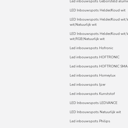
Led inbouwspots Geborsteld alum
LED Inbouwspots Helder/Koud wit
LED Inbouwspots Helder/Koud wit
wit;Natuurlijk wit
LED Inbouwspots Helder/Koud wit
wit;RGB;Natuurlijk wit
Led inbouwspots Hofronic
Led inbouwspots HOFTRONIC
Led inbouwspots HOFTRONIC SMA
Led inbouwspots Homeylux
Led inbouwspots Ijzer
Led inbouwspots Kunststof
LED Inbouwspots LEDVANCE
LED Inbouwspots Natuurlijk wit
Led inbouwspots Philips