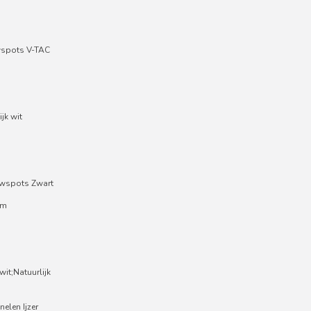
wspots V-TAC
jk wit
wspots Zwart
um
it;Natuurlijk
nelen Ijzer