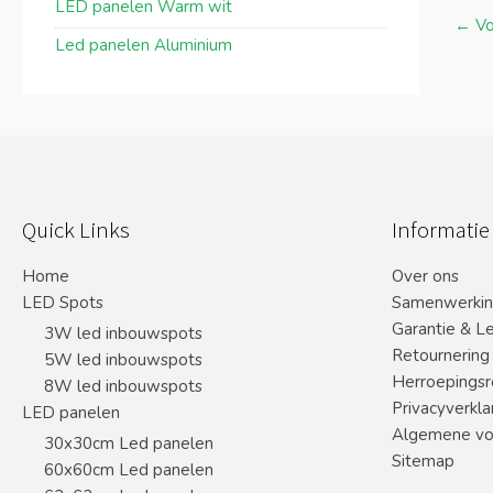
LED panelen Warm wit
←
Vo
Led panelen Aluminium
Quick Links
Informatie
Home
Over ons
LED Spots
Samenwerki
Garantie & L
3W led inbouwspots
Retournering
5W led inbouwspots
Herroepingsr
8W led inbouwspots
Privacyverkla
LED panelen
Algemene vo
30x30cm Led panelen
Sitemap
60x60cm Led panelen