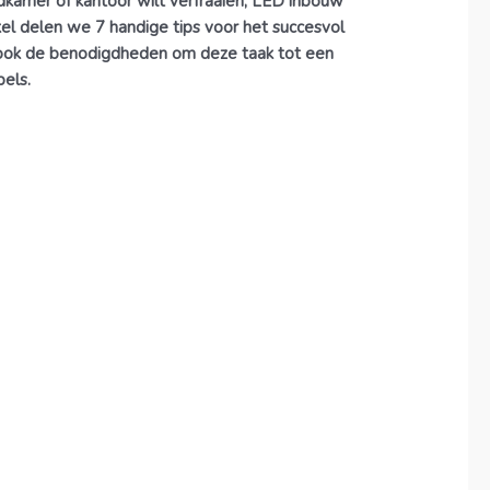
badkamer of kantoor wilt verfraaien, LED inbouw
ikel delen we 7 handige tips voor het succesvol
 ook de benodigdheden om deze taak tot een
bels.