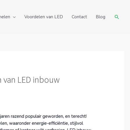
Zoeke
nelen
Voordelen van LED
Contact
Blog
en van LED inbouw
jaren razend populair geworden, en terecht!
n, waaronder energie-efficiëntie, stijlvol