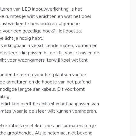
lleren van LED inbouwverlichting, is het
 ruimtes je wilt verlichten en wat het doel
m kunstwerken te benadrukken, algemene
ng voor een gezellige hoek? Het doel zal
 licht je nodig hebt.
s verkrijgbaar in verschillende maten, vormen en
lecteert die passen bij de stijl van je huis en de
hikt voor woonkamers, terwijl koel wit licht
fstanden te meten voor het plaatsen van de
 de armaturen en de hoogte van het plafond
enodigde lengte aan kabels. Dit voorkomt
ling.
lichting biedt flexibiliteit in het aanpassen van
uimtes waar je de sfeer wilt kunnen veranderen,
lke kabels en elektrische aansluitmaterialen je
sche groothandel. Als je helemaal niet bekend